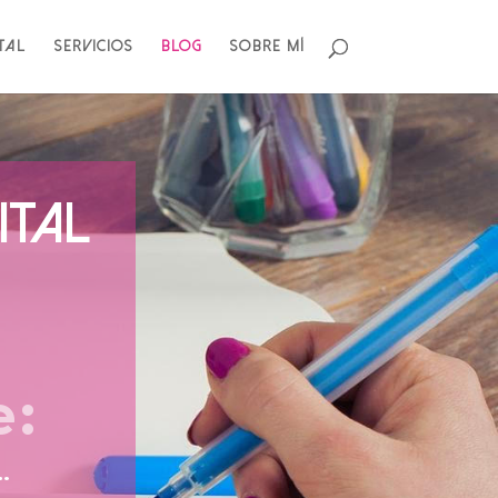
ital
Servicios
Blog
Sobre mí
ITAL
e:
…